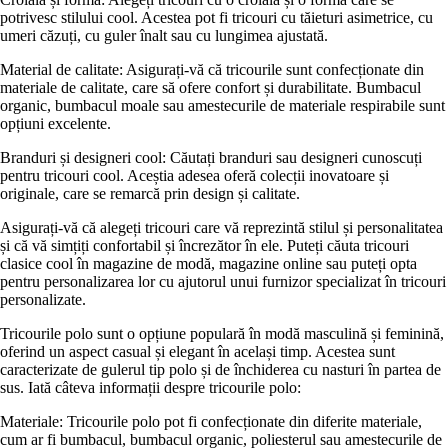
potrivesc stilului cool. Acestea pot fi tricouri cu tăieturi asimetrice, cu
umeri căzuți, cu guler înalt sau cu lungimea ajustată.
Material de calitate: Asigurați-vă că tricourile sunt confecționate din
materiale de calitate, care să ofere confort și durabilitate. Bumbacul
organic, bumbacul moale sau amestecurile de materiale respirabile sunt
opțiuni excelente.
Branduri și designeri cool: Căutați branduri sau designeri cunoscuți
pentru tricouri cool. Aceștia adesea oferă colecții inovatoare și
originale, care se remarcă prin design și calitate.
Asigurați-vă că alegeți tricouri care vă reprezintă stilul și personalitatea
și că vă simțiți confortabil și încrezător în ele. Puteți căuta tricouri
clasice cool în magazine de modă, magazine online sau puteți opta
pentru personalizarea lor cu ajutorul unui furnizor specializat în tricouri
personalizate.
Tricourile polo sunt o opțiune populară în modă masculină și feminină,
oferind un aspect casual și elegant în același timp. Acestea sunt
caracterizate de gulerul tip polo și de închiderea cu nasturi în partea de
sus. Iată câteva informații despre tricourile polo:
Materiale: Tricourile polo pot fi confecționate din diferite materiale,
cum ar fi bumbacul, bumbacul organic, poliesterul sau amestecurile de