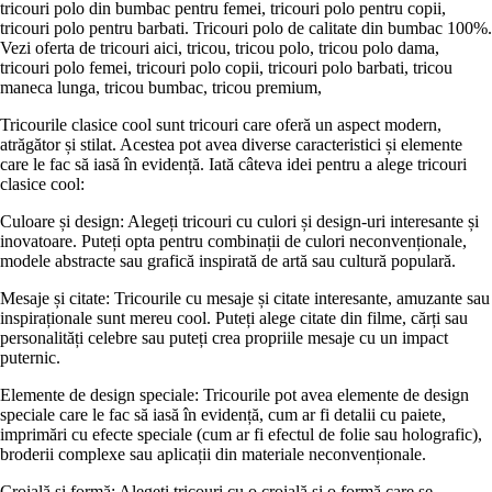
tricouri polo din bumbac pentru femei, tricouri polo pentru copii,
tricouri polo pentru barbati. Tricouri polo de calitate din bumbac 100%.
Vezi oferta de tricouri aici, tricou, tricou polo, tricou polo dama,
tricouri polo femei, tricouri polo copii, tricouri polo barbati, tricou
maneca lunga, tricou bumbac, tricou premium,
Tricourile clasice cool sunt tricouri care oferă un aspect modern,
atrăgător și stilat. Acestea pot avea diverse caracteristici și elemente
care le fac să iasă în evidență. Iată câteva idei pentru a alege tricouri
clasice cool:
Culoare și design: Alegeți tricouri cu culori și design-uri interesante și
inovatoare. Puteți opta pentru combinații de culori neconvenționale,
modele abstracte sau grafică inspirată de artă sau cultură populară.
Mesaje și citate: Tricourile cu mesaje și citate interesante, amuzante sau
inspiraționale sunt mereu cool. Puteți alege citate din filme, cărți sau
personalități celebre sau puteți crea propriile mesaje cu un impact
puternic.
Elemente de design speciale: Tricourile pot avea elemente de design
speciale care le fac să iasă în evidență, cum ar fi detalii cu paiete,
imprimări cu efecte speciale (cum ar fi efectul de folie sau holografic),
broderii complexe sau aplicații din materiale neconvenționale.
Croială și formă: Alegeți tricouri cu o croială și o formă care se