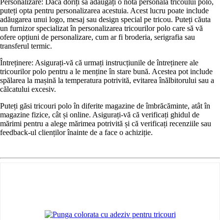
Personalizare: Dacă doriți să adăugați o notă personală tricoului polo,
puteți opta pentru personalizarea acestuia. Acest lucru poate include
adăugarea unui logo, mesaj sau design special pe tricou. Puteți căuta
un furnizor specializat în personalizarea tricourilor polo care să vă
ofere opțiuni de personalizare, cum ar fi broderia, serigrafia sau
transferul termic.
Întreținere: Asigurați-vă că urmați instrucțiunile de întreținere ale
tricourilor polo pentru a le menține în stare bună. Acestea pot include
spălarea la mașină la temperatura potrivită, evitarea înălbitorului sau a
călcatului excesiv.
Puteți găsi tricouri polo în diferite magazine de îmbrăcăminte, atât în ​​
magazine fizice, cât și online. Asigurați-vă că verificați ghidul de
mărimi pentru a alege mărimea potrivită și că verificați recenziile sau
feedback-ul clienților înainte de a face o achiziție.