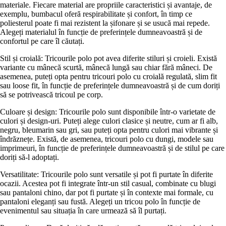
materiale. Fiecare material are propriile caracteristici și avantaje, de
exemplu, bumbacul oferă respirabilitate și confort, în timp ce
poliesterul poate fi mai rezistent la șifonare și se usucă mai repede.
Alegeți materialul în funcție de preferințele dumneavoastră și de
confortul pe care îl căutați.
Stil și croială: Tricourile polo pot avea diferite stiluri și croieli. Există
variante cu mânecă scurtă, mânecă lungă sau chiar fără mâneci. De
asemenea, puteți opta pentru tricouri polo cu croială regulată, slim fit
sau loose fit, în funcție de preferințele dumneavoastră și de cum doriți
să se potrivească tricoul pe corp.
Culoare și design: Tricourile polo sunt disponibile într-o varietate de
culori și design-uri. Puteți alege culori clasice și neutre, cum ar fi alb,
negru, bleumarin sau gri, sau puteți opta pentru culori mai vibrante și
îndrăznețe. Există, de asemenea, tricouri polo cu dungi, modele sau
imprimeuri, în funcție de preferințele dumneavoastră și de stilul pe care
doriți să-l adoptați.
Versatilitate: Tricourile polo sunt versatile și pot fi purtate în diferite
ocazii. Acestea pot fi integrate într-un stil casual, combinate cu blugi
sau pantaloni chino, dar pot fi purtate și în contexte mai formale, cu
pantaloni eleganți sau fustă. Alegeți un tricou polo în funcție de
evenimentul sau situația în care urmează să îl purtați.