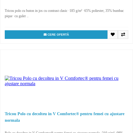
Tricou polo cu buton in jos cu contrast clasic ·185 g/m² ·65% poliester, 35% bumbac
pique ·cu guler ..
CERE OFERTĂ
Tricou Polo cu decolteu in V Comfortec® pentru femei cu ajustare
normala
Polo cu decolteu in V Comfortec® pentru femei cu ajustare normala ·210 g/m² ·98%