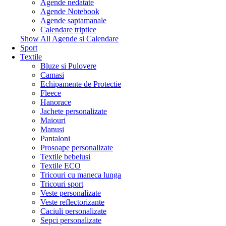
Agende nedatate
Agende Notebook
Agende saptamanale
Calendare triptice
Show All Agende si Calendare
Sport
Textile
Bluze si Pulovere
Camasi
Echipamente de Protectie
Fleece
Hanorace
Jachete personalizate
Maiouri
Manusi
Pantaloni
Prosoape personalizate
Textile bebelusi
Textile ECO
Tricouri cu maneca lunga
Tricouri sport
Veste personalizate
Veste reflectorizante
Caciuli personalizate
Sepci personalizate