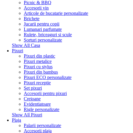
Picnic & BBQ
Accesorii vin
Articole de bucatarie personalizate
Brichete
Jucarii pentru copii
Lumanari parfumate
Rulete, briceaguri si scule
Sorturi personalizate
Show All Casa
Pixuri
Pixuri din plastic
Pixuri metalice
Pixuri cu stylus
Pixuri din bambus
Pixuri ECO personalizate
Pixuri receptie
Set pixuri
Accesorii pentru pixuri
Creioane
Evidentiatoare
Rigle personalizate
Show All Pixuri
Plaja
Palarii personalizate
Accesorii plaja