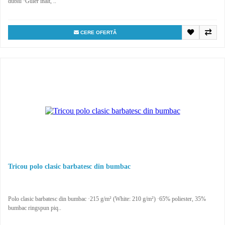
dublu ·Guler inalt, ..
CERE OFERTĂ
Tricou polo clasic barbatesc din bumbac
Polo clasic barbatesc din bumbac ·215 g/m² (White: 210 g/m²) ·65% poliester, 35%
bumbac ringspun piq..