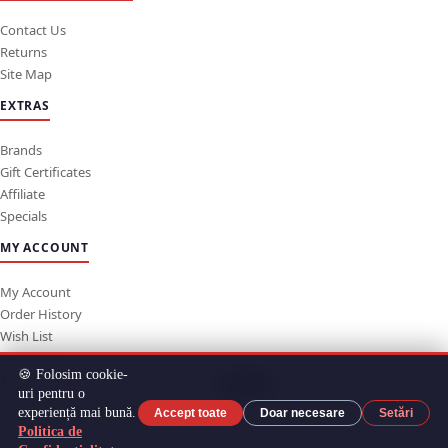
Contact Us
Returns
Site Map
EXTRAS
Brands
Gift Certificates
Affiliate
Specials
MY ACCOUNT
My Account
Order History
Wish List
Newsletter
🍪 Folosim cookie-
SOCIAL MEDIA
Sus
uri pentru o
experiență mai bună.
Accept toate
Doar necesare
Setări
Cool
© 2026 Toate drepturile rezervate de
Promotionale COOL
.
Politica de
© 2026 CADOURI COOL - TOATE DREPTURILE REZERVATE