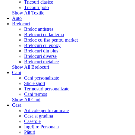
Tricouri clasice
Tricouri polo
Show All Textile
Auto
Brelocuri
Breloc antistres
Brelocuri cu lanterna
Breloc cu fisa pentru market
Brelocuri cu epoxy
Brelocuri din plus
Brelocuri diverse
Brelocuri metalice
Show All Brelocuri
Cani
Cani personalizate
Sticle sport
Termosuri personalizate
Cani termos
Show All Cani
Casa
Articole pentru animale
Casa si gradina
Caserole
Ingrijire Personala
Pături