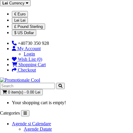
Lei
Currency
€ Euro
Lei Lei
£ Pound Sterling
$ US Dollar
+40730 350 928
My Account
Login
Wish List (0)
Shopping Cart
Checkout
0 item(s) - 0.00 Lei
Your shopping cart is empty!
Categories
Agende si Calendare
Agende Datate