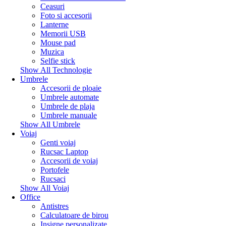
Ceasuri
Foto si accesorii
Lanterne
Memorii USB
Mouse pad
Muzica
Selfie stick
Show All Technologie
Umbrele
Accesorii de ploaie
Umbrele automate
Umbrele de plaja
Umbrele manuale
Show All Umbrele
Voiaj
Genti voiaj
Rucsac Laptop
Accesorii de voiaj
Portofele
Rucsaci
Show All Voiaj
Office
Antistres
Calculatoare de birou
Insigne personalizate