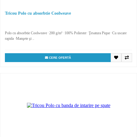
Tricou Polo cu absorbtie Coolweave
Polo cu absorbtie Coolweave ·200 g/m² ·100% Poliester ·Ţesatura Pique ·Cu uscare
rapida ·Manşete şi ..
CERE OFERTĂ