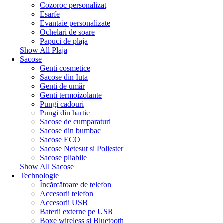
Cozoroc personalizat
Esarfe
Evantaie personalizate
Ochelari de soare
Papuci de plaja
Show All Plaja
Sacose
Genti cosmetice
Sacose din Iuta
Genti de umăr
Genti termoizolante
Pungi cadouri
Pungi din hartie
Sacose de cumparaturi
Sacose din bumbac
Sacose ECO
Sacose Netesut si Poliester
Sacose pliabile
Show All Sacose
Technologie
Încărcătoare de telefon
Accesorii telefon
Accesorii USB
Baterii externe pe USB
Boxe wireless si Bluetooth