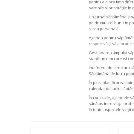
pentru a aloca timp difer
sarcinile și prioritățile în
Un jurnal săptămânal poate
pe drumul cel bun. Un pro
și cea personală.
Agenda pentru săptămână v
respectivă și să alocați t
Gestionarea timpului săp
stabili un ritm care vă co
Indiferent de structura s
Săptămâna de lucru poate f
În plus, planificarea obie
calendar de lucru săptăm
În concluzie, agendele să
sănătos între viața profe
în toate aspectele vieții 