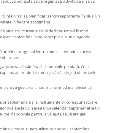
ut vă pot ajuta să vă organizați activitățile și să vă
i întâlniri și să planificați sarcini importante. În plus, un
învățate în fiecare săptămână.
ndă bine structurată și să vă dedicați timpul în mod
i program săptămânal bine conceput și a unei agende
ă urmăriți progresul într-un mod sistematic. În acest
 obiective.
rganizarea săptămânală disponibile pe piață. Cu o
 optimizați productivitatea și să vă atingeți obiectivele
entru a vă gestiona timpul într-un mod mai eficient și
endelor săptămânale și a instrumentelor corespunzătoare.
lor dvs. De la utilizarea unui calendar săptămânal la un
surse disponibile pentru a vă ajuta să vă atingeți
ămâna viitoare. Puteți utiliza calendarul săptămânal