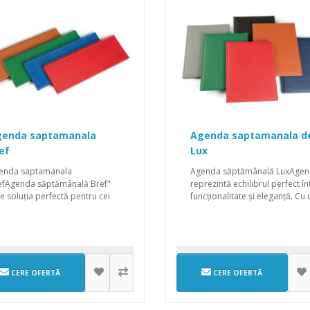
enda saptamanala
Agenda saptamanala d
ef
Lux
enda saptamanala
Agenda săptămânală LuxAge
efAgenda săptămânală Bref"
reprezintă echilibrul perfect în
e soluția perfectă pentru cei
funcționalitate și eleganță. Cu 
e caută o modali..
..
CERE OFERTĂ
CERE OFERTĂ