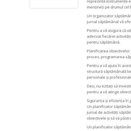
reprezintă instrumente es
mențineți pe drumul cel 
Un organizator săptămânal v
jurnal săptămânal vă oferă
Pentru a vă asigura că ut
adecvat fiecărei activită
pentru săptămână.
Planificarea obiectivelor
proces, programarea săptă
Pentru a vă ajuta în ace
structură săptămânală bine
personale și profesional
Deci, nu ezitați să inves
pentru a vă atinge obiect
Siguranța și eficiența în
Un planificator săptămân
jurnal de activități săpt
obiectivele și să vă păstr
Un planificator săptămâna