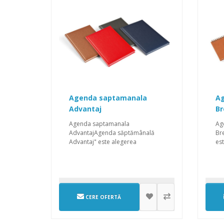
Agenda saptamanala
Ag
Advantaj
Br
Agenda saptamanala
Ag
AdvantajAgenda săptămânală
Br
Advantaj" este alegerea
est
inteligentă pentru cei care do..
car
CERE OFERTĂ