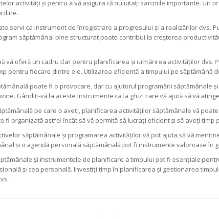
itelor activități și pentru a vă asigura că nu uitați sarcinile importante. U
 ordine.
 servi ca instrument de înregistrare a progresului și a realizărilor dvs. Pute
gram săptămânal bine structurat poate contribui la creșterea productivității
ă oferă un cadru clar pentru planificarea și urmărirea activităților dvs. P
imp pentru fiecare dintre ele. Utilizarea eficientă a timpului pe săptămână d
tămânală poate fi o provocare, dar cu ajutorul programării săptămânale 
nvine. Gândiți-vă la aceste instrumente ca la ghizi care vă ajută să vă atingeț
ăptămânală pe care o aveți, planificarea activităților săptămânale vă poate 
i organizată astfel încât să vă permită să lucrați eficient și să aveți timp 
ctivelor săptămânale și programarea activităților vă pot ajuta să vă mențineț
ânal și o agendă personală săptămânală pot fi instrumente valoroase în ges
ptămânale și instrumentele de planificare a timpului pot fi esențiale pentr
sională și cea personală. Investiți timp în planificarea și gestionarea timp
dvs.