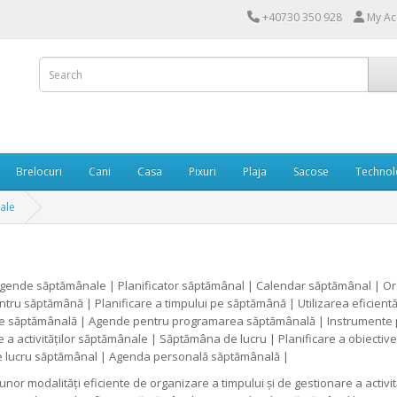
+40730 350 928
My Ac
Brelocuri
Cani
Casa
Pixuri
Plaja
Sacose
Technol
ale
ende săptămânale | Planificator săptămânal | Calendar săptămânal | Or
ru săptămână | Planificare a timpului pe săptămână | Utilizarea eficient
 săptămânală | Agende pentru programarea săptămânală | Instrumente p
e a activităților săptămânale | Săptămâna de lucru | Planificare a obiect
 de lucru săptămânal | Agenda personală săptămânală |
unor modalități eficiente de organizare a timpului și de gestionare a acti