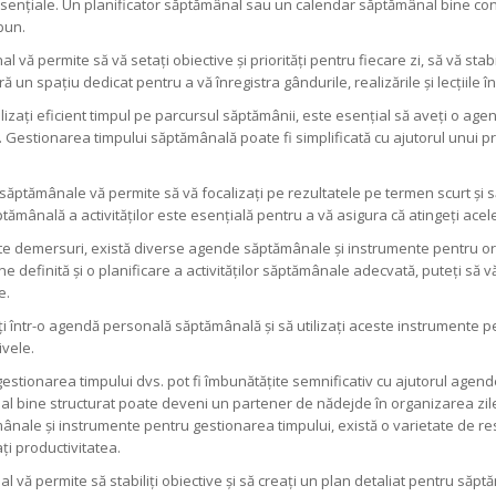
ențiale. Un planificator săptămânal sau un calendar săptămânal bine concep
bun.
ă permite să vă setați obiective și priorități pentru fiecare zi, să vă stabiliț
 un spațiu dedicat pentru a vă înregistra gândurile, realizările și lecțiile 
ilizați eficient timpul pe parcursul săptămânii, este esențial să aveți o age
ți. Gestionarea timpului săptămânală poate fi simplificată cu ajutorul unu
 săptămânale vă permite să vă focalizați pe rezultatele pe termen scurt și s
mânală a activităților este esențială pentru a vă asigura că atingeți acele
ste demersuri, există diverse agende săptămânale și instrumente pentru o
 definită și o planificare a activităților săptămânale adecvată, puteți să vă
e.
tiți într-o agendă personală săptămânală și să utilizați aceste instrumente p
ivele.
 gestionarea timpului dvs. pot fi îmbunătățite semnificativ cu ajutorul ag
al bine structurat poate deveni un partener de nădejde în organizarea zile
ămânale și instrumente pentru gestionarea timpului, există o varietate de re
ați productivitatea.
l vă permite să stabiliți obiective și să creați un plan detaliat pentru săpt