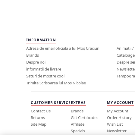
INFORMATION
Adresa de email oficială a lui Moș Crăciun
Animatii /
Brands
Cataloage
Despre noi
Despre ser
informatii de livrare
Newslette
Seturi de mostre cool
Tampograf
Trimite Scrisoarea lui Moș Nicolae
CUSTOMER SERVICE
EXTRAS
MY ACCOUNT
Contact Us
Brands
My Account
Returns
Gift Certificates
Order History
Site Map
Affiliate
Wish List
Specials
Newsletter