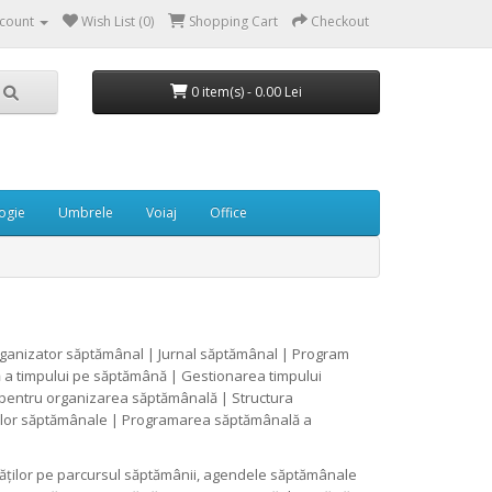
count
Wish List (0)
Shopping Cart
Checkout
0 item(s) - 0.00 Lei
ogie
Umbrele
Voiaj
Office
ganizator săptămânal | Jurnal săptămânal | Program
ă a timpului pe săptămână | Gestionarea timpului
entru organizarea săptămânală | Structura
ivelor săptămânale | Programarea săptămânală a
vităților pe parcursul săptămânii, agendele săptămânale