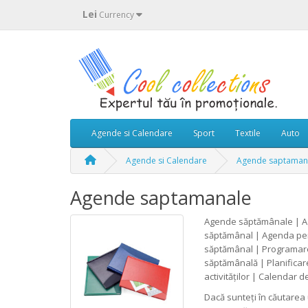
Lei
Currency
Agende si Calendare
Sport
Textile
Auto
Agende si Calendare
Agende saptaman
Agende saptamanale
Agende săptămânale | Ag
săptămânal | Agenda pent
săptămânal | Programare
săptămânală | Planificar
activităților | Calendar
Dacă sunteți în căutarea 