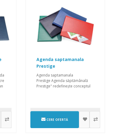
e
Agenda saptamanala
Prestige
nda
Agenda saptamanala
tre
Prestige Agenda săptămânală
un
Prestige" redefinește conceptul
de planificare ș..
CERE OFERTĂ