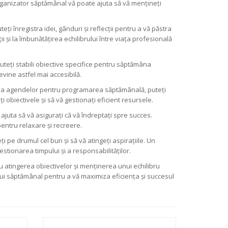
n organizator săptămânal vă poate ajuta să vă mențineți
ți înregistra idei, gânduri și reflecții pentru a vă păstra
 și la îmbunătățirea echilibrului între viața profesională
uteți stabili obiective specifice pentru săptămâna
evine astfel mai accesibilă.
și a agendelor pentru programarea săptămânală, puteți
i obiectivele și să vă gestionați eficient resursele.
ajuta să vă asigurați că vă îndreptați spre succes.
pentru relaxare și recreere.
i pe drumul cel bun și să vă atingeți aspirațiile. Un
tionarea timpului și a responsabilităților.
u atingerea obiectivelor și menținerea unui echilibru
ului săptămânal pentru a vă maximiza eficiența și succesul