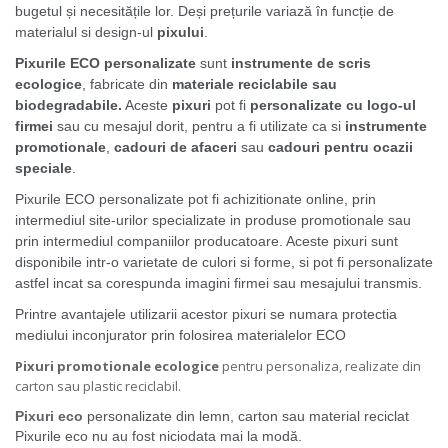
bugetul și necesitățile lor. Deși prețurile variază în funcție de
materialul si design-ul
pixului
.
Pixurile ECO personalizate
sunt
instrumente de scris
ecologice
, fabricate din
materiale reciclabile sau
biodegradabile.
Aceste
pixuri
pot fi
personalizate cu logo-ul
firmei
sau cu mesajul dorit, pentru a fi utilizate ca si
instrumente
promotionale
,
cadouri de afaceri
sau
cadouri pentru ocazii
speciale
.
Pixurile ECO personalizate pot fi achizitionate online, prin
intermediul site-urilor specializate in produse promotionale sau
prin intermediul companiilor producatoare. Aceste pixuri sunt
disponibile intr-o varietate de culori si forme, si pot fi personalizate
astfel incat sa corespunda imagini firmei sau mesajului transmis.
Printre avantajele utilizarii acestor pixuri se numara protectia
mediului inconjurator prin folosirea materialelor ECO
Pixuri promotionale ecologice
pentru personaliza, realizate din
carton sau plastic reciclabil.
Pixuri eco
personalizate din lemn, carton sau material reciclat
Pixurile eco nu au fost niciodata mai la modă.