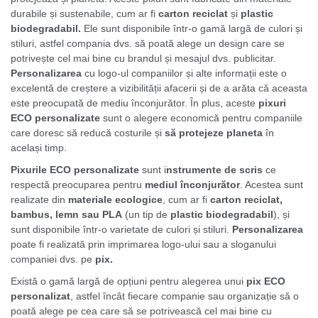
durabile și sustenabile, cum ar fi
carton reciclat
și
plastic
biodegradabil.
Ele sunt disponibile într-o gamă largă de culori și
stiluri, astfel compania dvs. să poată alege un design care se
potrivește cel mai bine cu brandul și mesajul dvs. publicitar.
Personalizarea
cu logo-ul companiilor și alte informații este o
excelentă de creștere a vizibilității afacerii și de a arăta că aceasta
este preocupată de mediu înconjurător. În plus, aceste
pixuri
ECO personalizate
sunt o alegere economică pentru companiile
care doresc să reducă costurile și
să protejeze planeta
în
același timp.
Pixurile ECO personalizate
sunt i
nstrumente de scris
ce
respectă preocuparea pentru
mediul înconjurător
. Acestea sunt
realizate din
materiale ecologice
, cum ar fi
carton reciclat,
bambus, lemn sau PLA
(un tip de
plastic biodegradabil
), și
sunt disponibile într-o varietate de culori și stiluri.
Personalizarea
poate fi realizată prin imprimarea logo-ului sau a sloganului
companiei dvs. pe
pix.
Există o gamă largă de opțiuni pentru alegerea unui
pix ECO
personalizat
, astfel încât fiecare companie sau organizație să o
poată alege pe cea care să se potrivească cel mai bine cu