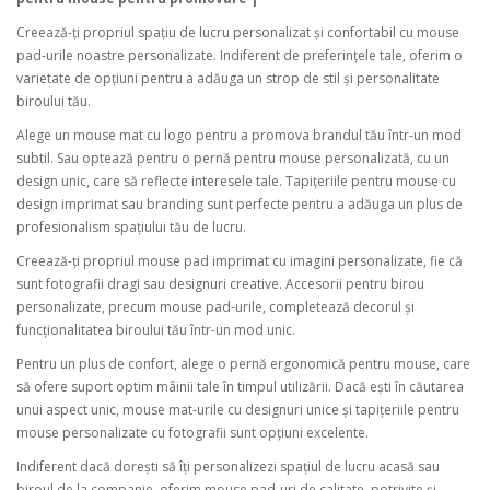
Creează-ți propriul spațiu de lucru personalizat și confortabil cu mouse
pad-urile noastre personalizate. Indiferent de preferințele tale, oferim o
varietate de opțiuni pentru a adăuga un strop de stil și personalitate
biroului tău.
Alege un mouse mat cu logo pentru a promova brandul tău într-un mod
subtil. Sau optează pentru o pernă pentru mouse personalizată, cu un
design unic, care să reflecte interesele tale. Tapițeriile pentru mouse cu
design imprimat sau branding sunt perfecte pentru a adăuga un plus de
profesionalism spațiului tău de lucru.
Creează-ți propriul mouse pad imprimat cu imagini personalizate, fie că
sunt fotografii dragi sau designuri creative. Accesorii pentru birou
personalizate, precum mouse pad-urile, completează decorul și
funcționalitatea biroului tău într-un mod unic.
Pentru un plus de confort, alege o pernă ergonomică pentru mouse, care
să ofere suport optim mâinii tale în timpul utilizării. Dacă ești în căutarea
unui aspect unic, mouse mat-urile cu designuri unice și tapițeriile pentru
mouse personalizate cu fotografii sunt opțiuni excelente.
Indiferent dacă dorești să îți personalizezi spațiul de lucru acasă sau
biroul de la companie, oferim mouse pad-uri de calitate, potrivite și