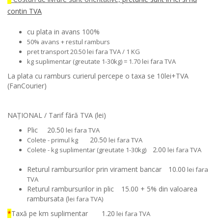
contin TVA
cu plata in avans 100%
50% avans + restul ramburs
pret transport 20.50 lei fara TVA / 1 KG
kg suplimentar (greutate 1-30kg) = 1.70 lei fara TVA
La plata cu ramburs curierul percepe o taxa se 10lei+TVA
(FanCourier)
NAȚIONAL /
Tarif fără TVA (lei)
Plic
20.50
lei fara TVA
20.50
Colete - primul kg
lei fara TVA
2.00
Colete - kg suplimentar (greutate 1-30kg)
lei fara TVA
Returul rambursurilor prin virament bancar
10.00
lei fara
TVA
Returul rambursurilor in plic
15.00 + 5% din valoarea
rambursata (
lei fara TVA)
*
Taxă pe km suplimentar
1.20
lei fara TVA