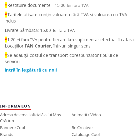
*
Restituire documente
15.00
lei fara TVA
*
Tarifele afișate conțin valoarea fără TVA și valoarea cu TVA
inclus
Livrare Sâmbătă: 15.00
lei fara TVA
*
1.20
pentru fiecare km suplimentar efectuat în afara
lei fara TVA
Locațiilor
FAN Courier
, într-un singur sens.
*
Se adaugă costul de transport corespunzător tipului de
serviciu
Intră în legătură cu noi!
INFORMATION
Adresa de email oficială a lui Moș
Animatii / Video
Crăciun
Bannere Cool
Be Creative
Brands
Cataloage Cool