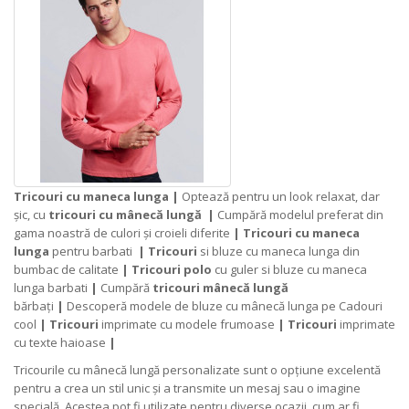
Tricouri cu maneca lunga |
Optează pentru un look relaxat, dar
șic, cu
tricouri cu mânecă lungă
|
Cumpără modelul preferat din
gama noastră de culori și croieli diferite
|
Tricouri cu maneca
lunga
pentru barbati
|
Tricouri
si bluze cu maneca lunga din
bumbac de calitate
|
Tricouri polo
cu guler si bluze cu maneca
lunga barbati
|
Cumpără
tricouri mânecă lungă
bărbați
|
Descoperă modele de bluze cu mânecă lunga pe Cadouri
cool
|
Tricouri
imprimate cu modele frumoase
|
Tricouri
imprimate
cu texte haioase
|
Tricourile cu mânecă lungă personalizate sunt o opțiune excelentă
pentru a crea un stil unic și a transmite un mesaj sau o imagine
specială. Acestea pot fi utilizate pentru diverse ocazii, cum ar fi