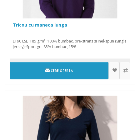
Tricou cu maneca lunga
E190 LSL ·185 g/m² ·100% bumbac, pre-strans si inel-spun (Single
Jersey) ·Sport gri: 85% bumbac, 15%..
CERE OFERTĂ