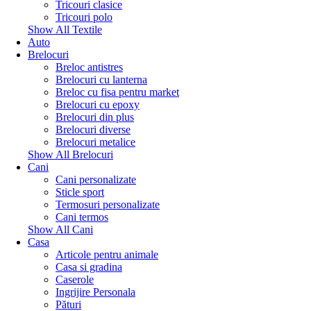
Tricouri clasice
Tricouri polo
Show All Textile
Auto
Brelocuri
Breloc antistres
Brelocuri cu lanterna
Breloc cu fisa pentru market
Brelocuri cu epoxy
Brelocuri din plus
Brelocuri diverse
Brelocuri metalice
Show All Brelocuri
Cani
Cani personalizate
Sticle sport
Termosuri personalizate
Cani termos
Show All Cani
Casa
Articole pentru animale
Casa si gradina
Caserole
Ingrijire Personala
Pături