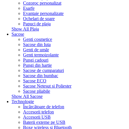
Cozoroc personalizat
Esarfe
Evantaie personalizate
Ochelari de soare
Papuci de plaja
Show All Plaja
Sacose
Genti cosmetice
Sacose din Iuta
Genti de umăr
Genti termoizolante
Pungi cadouri
Pungi din hartie
Sacose de cumparaturi
Sacose din bumbac
Sacose ECO
Sacose Netesut si Poliester
Sacose pliabile
Show All Sacose
Technologie
Încărcătoare de telefon
Accesorii telefon
Accesorii USB
Baterii externe pe USB
Boxe wireless si Bluetooth