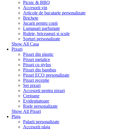
Picnic & BBQ
Accesorii vin
Articole de bucatarie personalizate
Brichete
Jucarii pentru copii
Lumanari parfumate
Rulete, briceaguri si scule
Sorturi personalizate
Show All Casa
Pixuri
Pixuri din plastic
Pixuri metalice
Pixuri cu stylus
Pixuri din bambus
Pixuri ECO personalizate
Pixuri receptie
Set pixuri
Accesorii pentru pixuri
Creioane
Evidentiatoare
Rigle personalizate
Show All Pixuri
Plaja
Palarii personalizate
Accesorii plaja