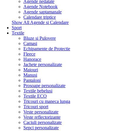
Agende nedatate
Agende Notebook
Agende saptamanale
Calendare triptice
Show All Agende si Calendare
Sport
Textile
Bluze si Pulovere
Camasi
Echipamente de Protectie
Fleece
Hanorace
Jachete personalizate
Maiouri
Manusi
Pantaloni
Prosoape personalizate
Textile bebelusi
Textile ECO
Tricouri cu maneca lunga
Tricouri sport
Veste personalizate
Veste reflectorizante
Caciuli personalizate
Sepci personalizate