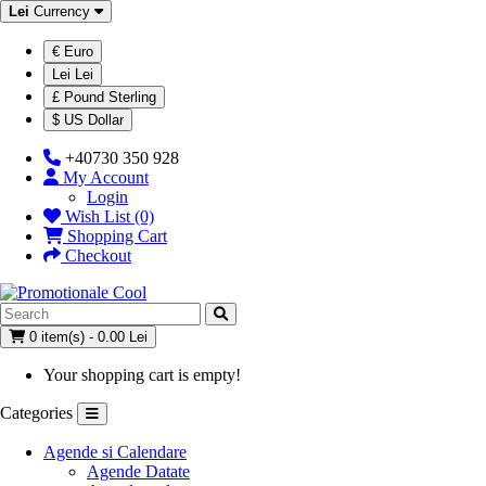
Lei
Currency
€ Euro
Lei Lei
£ Pound Sterling
$ US Dollar
+40730 350 928
My Account
Login
Wish List (0)
Shopping Cart
Checkout
0 item(s) - 0.00 Lei
Your shopping cart is empty!
Categories
Agende si Calendare
Agende Datate