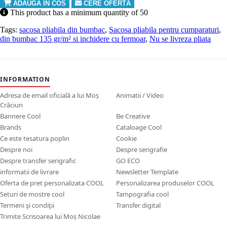
ADAUGA IN COS
CERE OFERTĂ
This product has a minimum quantity of 50
Tags:
sacosa pliabila din bumbac
,
Sacosa pliabila pentru cumparaturi
,
din bumbac 135 gr/m² si inchidere cu fermoar
,
Nu se livreza pliata
INFORMATION
Adresa de email oficială a lui Moș
Animatii / Video
Crăciun
Bannere Cool
Be Creative
Brands
Cataloage Cool
Ce este tesatura poplin
Cookie
Despre noi
Despre serigrafie
Despre transfer serigrafic
GO ECO
informatii de livrare
Newsletter Template
Oferta de pret personalizata COOL
Personalizarea produselor COOL
Seturi de mostre cool
Tampografia cool
Termeni şi condiţii
Transfer digital
Trimite Scrisoarea lui Moș Nicolae