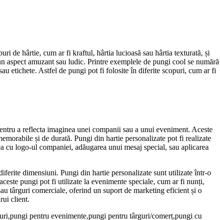
ri de hârtie, cum ar fi kraftul, hârtia lucioasă sau hârtia texturată, și
ea un aspect amuzant sau ludic. Printre exemplele de pungi cool se numără
u etichete. Astfel de pungi pot fi folosite în diferite scopuri, cum ar fi
 pentru a reflecta imaginea unei companii sau a unui eveniment. Aceste
memorabile și de durată. Pungi din hartie personalizate pot fi realizate
ărirea cu logo-ul companiei, adăugarea unui mesaj special, sau aplicarea
diferite dimensiuni. Pungi din hartie personalizate sunt utilizate într-o
ceste pungi pot fi utilizate la evenimente speciale, cum ar fi nunți,
 sau târguri comerciale, oferind un suport de marketing eficient și o
ui client.
ouri,pungi pentru evenimente,pungi pentru târguri/comerț,pungi cu