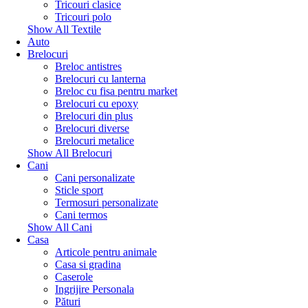
Tricouri clasice
Tricouri polo
Show All Textile
Auto
Brelocuri
Breloc antistres
Brelocuri cu lanterna
Breloc cu fisa pentru market
Brelocuri cu epoxy
Brelocuri din plus
Brelocuri diverse
Brelocuri metalice
Show All Brelocuri
Cani
Cani personalizate
Sticle sport
Termosuri personalizate
Cani termos
Show All Cani
Casa
Articole pentru animale
Casa si gradina
Caserole
Ingrijire Personala
Pături