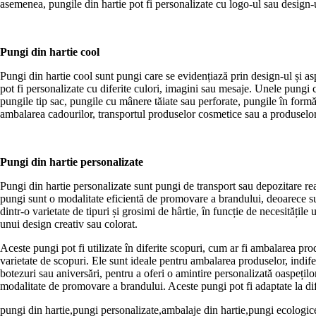
asemenea, pungile din hartie pot fi personalizate cu logo-ul sau design
Pungi din hartie cool
Pungi din hartie cool sunt pungi care se evidențiază prin design-ul și aspe
pot fi personalizate cu diferite culori, imagini sau mesaje. Unele pungi
pungile tip sac, pungile cu mânere tăiate sau perforate, pungile în formă 
ambalarea cadourilor, transportul produselor cosmetice sau a produsel
Pungi din hartie personalizate
Pungi din hartie personalizate sunt pungi de transport sau depozitare re
pungi sunt o modalitate eficientă de promovare a brandului, deoarece sunt
dintr-o varietate de tipuri și grosimi de hârtie, în funcție de necesitățil
unui design creativ sau colorat.
Aceste pungi pot fi utilizate în diferite scopuri, cum ar fi ambalarea prod
varietate de scopuri. Ele sunt ideale pentru ambalarea produselor, indife
botezuri sau aniversări, pentru a oferi o amintire personalizată oaspețilo
modalitate de promovare a brandului. Aceste pungi pot fi adaptate la difer
pungi din hartie,pungi personalizate,ambalaje din hartie,pungi ecologi