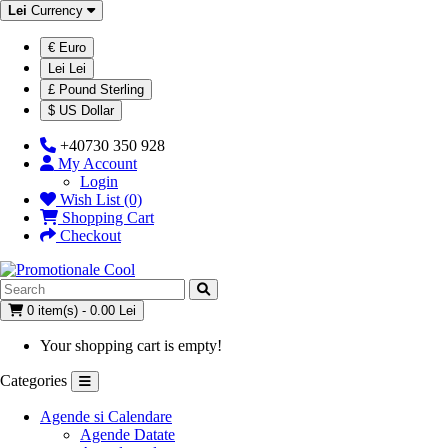
Lei
Currency
€ Euro
Lei Lei
£ Pound Sterling
$ US Dollar
+40730 350 928
My Account
Login
Wish List (0)
Shopping Cart
Checkout
0 item(s) - 0.00 Lei
Your shopping cart is empty!
Categories
Agende si Calendare
Agende Datate