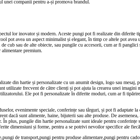
-ul unei companii pentru a-și promova brandul.
ctul lor inovator și modern. Aceste pungi pot fi realizate din diferite tipu
 cool pot avea un aspect minimalist și elegant, în timp ce altele pot av
de cub sau de alte obiecte, sau pungile cu accesorii, cum ar fi panglici sa
or alimentare premium.
alizate din hartie și personalizate cu un anumit design, logo sau mesaj,
 utilizate frecvent de către clienți și pot ajuta la crearea unei imagini 
e utilizatorului. Ele pot fi personalizate în diferite moduri, cum ar fi tip
uselor, evenimente speciale, conferințe sau târguri, și pot fi adaptate la 
rent dacă sunt alimente, haine, bijuterii sau alte produse. De asemenea, a
r. În plus, pungile din hartie personalizate sunt ideale pentru conferințe
ite dimensiuni și forme, pentru a se potrivi nevoilor specifice ale fiecăr
ce,pungi de transport,pungi pentru produse alimentare,pungi pentru cad