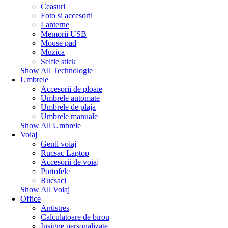
Ceasuri
Foto si accesorii
Lanterne
Memorii USB
Mouse pad
Muzica
Selfie stick
Show All Technologie
Umbrele
Accesorii de ploaie
Umbrele automate
Umbrele de plaja
Umbrele manuale
Show All Umbrele
Voiaj
Genti voiaj
Rucsac Laptop
Accesorii de voiaj
Portofele
Rucsaci
Show All Voiaj
Office
Antistres
Calculatoare de birou
Insigne personalizate