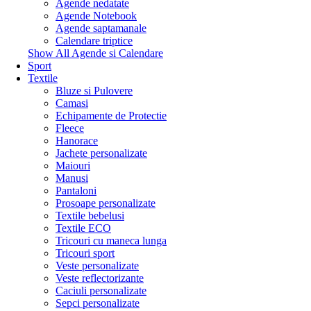
Agende nedatate
Agende Notebook
Agende saptamanale
Calendare triptice
Show All Agende si Calendare
Sport
Textile
Bluze si Pulovere
Camasi
Echipamente de Protectie
Fleece
Hanorace
Jachete personalizate
Maiouri
Manusi
Pantaloni
Prosoape personalizate
Textile bebelusi
Textile ECO
Tricouri cu maneca lunga
Tricouri sport
Veste personalizate
Veste reflectorizante
Caciuli personalizate
Sepci personalizate