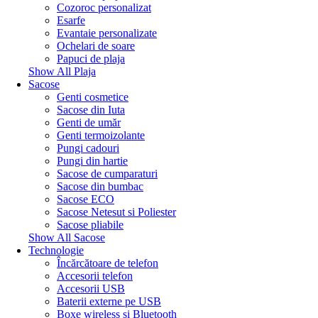
Cozoroc personalizat
Esarfe
Evantaie personalizate
Ochelari de soare
Papuci de plaja
Show All Plaja
Sacose
Genti cosmetice
Sacose din Iuta
Genti de umăr
Genti termoizolante
Pungi cadouri
Pungi din hartie
Sacose de cumparaturi
Sacose din bumbac
Sacose ECO
Sacose Netesut si Poliester
Sacose pliabile
Show All Sacose
Technologie
Încărcătoare de telefon
Accesorii telefon
Accesorii USB
Baterii externe pe USB
Boxe wireless si Bluetooth