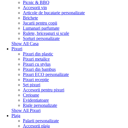
Picnic & BBQ
Accesorii vin
Articole de bucatarie personalizate
Brichete
Jucarii pentru copii
Lumanari parfumate
Rulete, briceaguri si scule
Sorturi personalizate
Show All Casa
Pixuri
Pixuri din plastic
Pixuri metalice
Pixuri cu stylus
Pixuri din bambus
Pixuri ECO personalizate
Pixuri receptie
Set pixuri
Accesorii pentru pixuri
Creioane
Evidentiatoare
Rigle personalizate
Show All Pixuri
Plaja
Palarii personalizate
Accesorii plaja