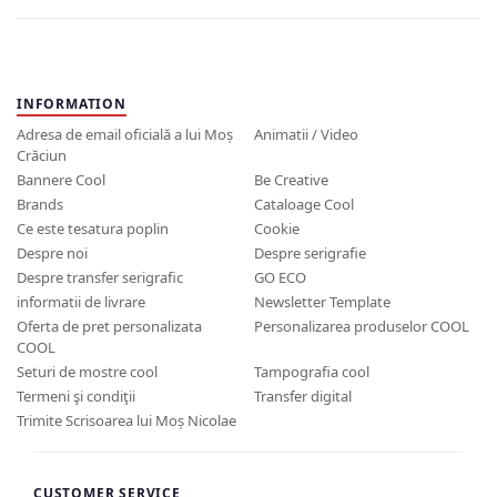
INFORMATION
Adresa de email oficială a lui Moș
Animatii / Video
Crăciun
Bannere Cool
Be Creative
Brands
Cataloage Cool
Ce este tesatura poplin
Cookie
Despre noi
Despre serigrafie
Despre transfer serigrafic
GO ECO
informatii de livrare
Newsletter Template
Oferta de pret personalizata
Personalizarea produselor COOL
COOL
Seturi de mostre cool
Tampografia cool
Termeni şi condiţii
Transfer digital
Trimite Scrisoarea lui Moș Nicolae
CUSTOMER SERVICE