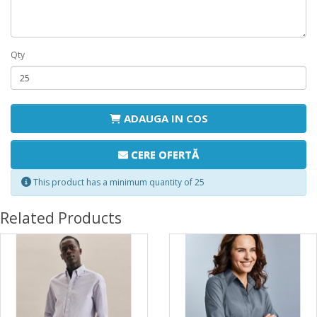
Qty
ADAUGA IN COS
CERE OFERTĂ
This product has a minimum quantity of 25
Related Products