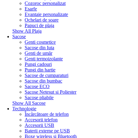
Cozoroc personalizat
Esarfe
Evantaie personalizate
Ochelari de soare
Papuci de plaja
Show All Plaja
Sacose
Genti cosmetice
Sacose din Iuta
Genti de umăr
Genti termoizolante
Pungi cadouri
Pungi din hartie
Sacose de cumparaturi
Sacose din bumbac
Sacose ECO
Sacose Netesut si Poliester
Sacose pliabile
Show All Sacose
Technologie
Încărcătoare de telefon
Accesorii telefon
Accesorii USB
Baterii externe pe USB
Boxe wireless si Bluetooth