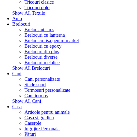
Tricouri clasice
Tricouri polo
Show All Textile
Auto
Brelocuri
Breloc antistres
Brelocuri cu lanterna
Breloc cu fisa pentru market
Brelocuri cu epoxy
Brelocuri din plus
Brelocuri diverse
Brelocuri metalice
Show All Brelocuri
Cani
Cani personalizate
Sticle sport
Termosuri personalizate
Cani termos
Show All Cani
Casa
Articole pentru animale
Casa si gradina
Caserole
Ingrijire Personala
Pături