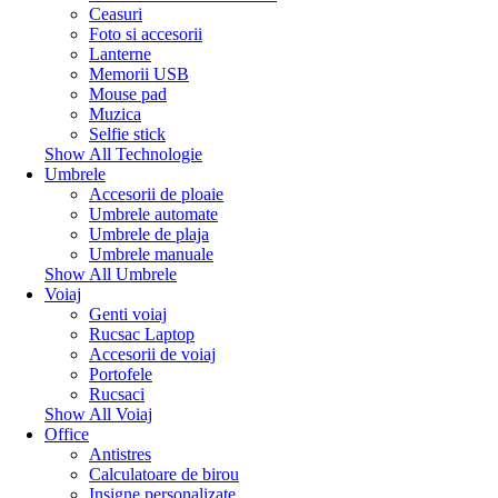
Ceasuri
Foto si accesorii
Lanterne
Memorii USB
Mouse pad
Muzica
Selfie stick
Show All Technologie
Umbrele
Accesorii de ploaie
Umbrele automate
Umbrele de plaja
Umbrele manuale
Show All Umbrele
Voiaj
Genti voiaj
Rucsac Laptop
Accesorii de voiaj
Portofele
Rucsaci
Show All Voiaj
Office
Antistres
Calculatoare de birou
Insigne personalizate