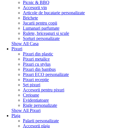
Picnic & BBQ
Accesorii vin
Articole de bucatarie personalizate
Brichete
Jucarii pentru copii
Lumanari parfumate
Rulete, briceaguri si scule
Sorturi personalizate
Show All Casa
Pixuri
Pixuri din plastic
Pixuri metalice
Pixuri cu stylus
Pixuri din bambus
Pixuri ECO personalizate
Pixuri receptie
Set pixuri
Accesorii pentru pixuri
Creioane
Evidentiatoare
Rigle personalizate
Show All Pixuri
Plaja
Palarii personalizate
Accesorii plaja