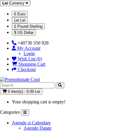
Lei
Currency
€ Euro
Lei Lei
£ Pound Sterling
$ US Dollar
+40730 350 928
My Account
Login
Wish List (0)
Shopping Cart
Checkout
0 item(s) - 0.00 Lei
Your shopping cart is empty!
Categories
Agende si Calendare
Agende Datate