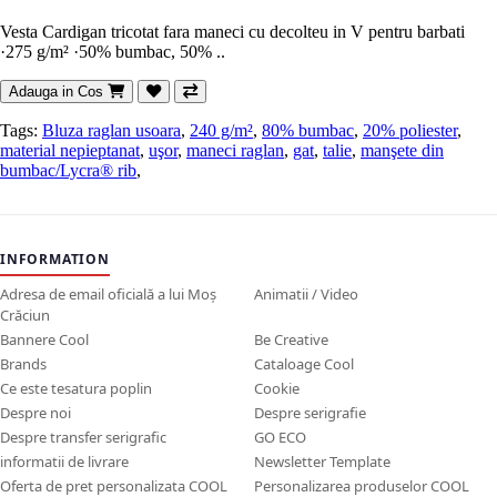
Vesta Cardigan tricotat fara maneci cu decolteu in V pentru barbati
·275 g/m² ·50% bumbac, 50% ..
Adauga in Cos
Tags:
Bluza raglan usoara
,
240 g/m²
,
80% bumbac
,
20% poliester
,
material nepieptanat
,
uşor
,
maneci raglan
,
gat
,
talie
,
manşete din
bumbac/Lycra® rib
,
INFORMATION
Adresa de email oficială a lui Moș
Animatii / Video
Crăciun
Bannere Cool
Be Creative
Brands
Cataloage Cool
Ce este tesatura poplin
Cookie
Despre noi
Despre serigrafie
Despre transfer serigrafic
GO ECO
informatii de livrare
Newsletter Template
Oferta de pret personalizata COOL
Personalizarea produselor COOL