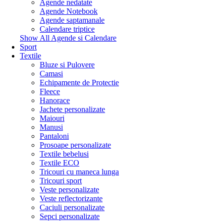
Agende nedatate
Agende Notebook
Agende saptamanale
Calendare triptice
Show All Agende si Calendare
Sport
Textile
Bluze si Pulovere
Camasi
Echipamente de Protectie
Fleece
Hanorace
Jachete personalizate
Maiouri
Manusi
Pantaloni
Prosoape personalizate
Textile bebelusi
Textile ECO
Tricouri cu maneca lunga
Tricouri sport
Veste personalizate
Veste reflectorizante
Caciuli personalizate
Sepci personalizate