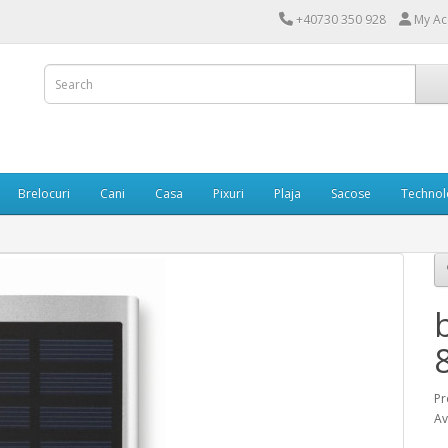
+40730 350 928
My Ac
Brelocuri
Cani
Casa
Pixuri
Plaja
Sacose
Technol
Pr
Av