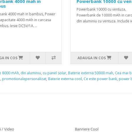
rbank 4000 mah in
Powerbank 10000 cu ven
us
Powerbank 10000 cu ventuza,
ank 4000 mah in bambus, Power
Powerbank de 10000 mAh in car
capacitate 4000 mAh in carcasa
din aluminiu cu ventuza. Include ie
bus. Iesie DC5V/1A. ..
A IN COS
ADAUGA IN COS
de 8000 mAh
,
din aluminiu
,
cu panel solar
,
Baterie externa 50000 mah
,
Cea mai b
h
,
promotionalepersonalizat
,
Baterie externa cool
,
Ce este power bank
,
power b
i / Video
Bannere Cool