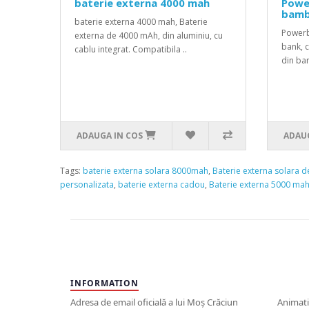
baterie externa 4000 mah
Powe
bamb
baterie externa 4000 mah, Baterie
Powerb
externa de 4000 mAh, din aluminiu, cu
bank, 
cablu integrat. Compatibila ..
din bam
ADAUGA IN COS
ADAUG
Tags:
baterie externa solara 8000mah
,
Baterie externa solara 
personalizata
,
baterie externa cadou
,
Baterie externa 5000 ma
INFORMATION
Adresa de email oficială a lui Moș Crăciun
Animati