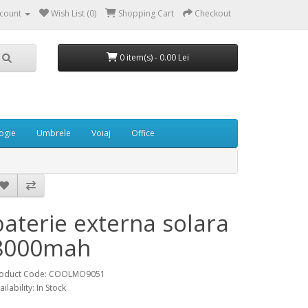
count
Wish List (0)
Shopping Cart
Checkout
0 item(s) - 0.00 Lei
ogie
Umbrele
Voiaj
Office
baterie externa solara
8000mah
oduct Code: COOLMO9051
ailability: In Stock