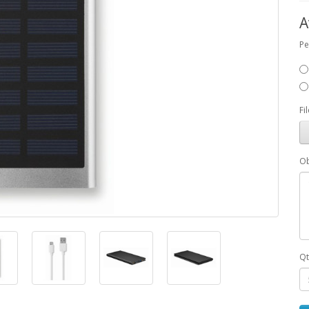
A
Pe
Fi
Ob
Qt