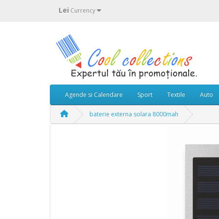
Lei
Currency
Agende si Calendare
Sport
Textile
Auto
baterie externa solara 8000mah