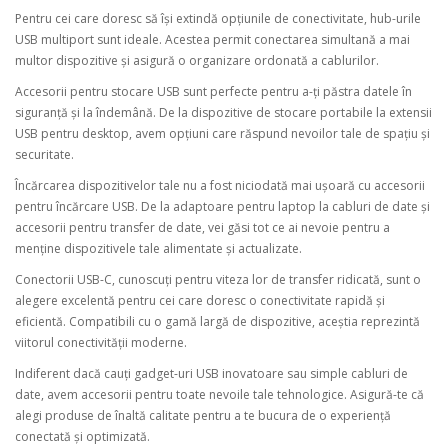
Pentru cei care doresc să își extindă opțiunile de conectivitate, hub-urile
USB multiport sunt ideale. Acestea permit conectarea simultană a mai
multor dispozitive și asigură o organizare ordonată a cablurilor.
Accesorii pentru stocare USB sunt perfecte pentru a-ți păstra datele în
siguranță și la îndemână. De la dispozitive de stocare portabile la extensii
USB pentru desktop, avem opțiuni care răspund nevoilor tale de spațiu și
securitate.
Încărcarea dispozitivelor tale nu a fost niciodată mai ușoară cu accesorii
pentru încărcare USB. De la adaptoare pentru laptop la cabluri de date și
accesorii pentru transfer de date, vei găsi tot ce ai nevoie pentru a
menține dispozitivele tale alimentate și actualizate.
Conectorii USB-C, cunoscuți pentru viteza lor de transfer ridicată, sunt o
alegere excelentă pentru cei care doresc o conectivitate rapidă și
eficientă. Compatibili cu o gamă largă de dispozitive, aceștia reprezintă
viitorul conectivității moderne.
Indiferent dacă cauți gadget-uri USB inovatoare sau simple cabluri de
date, avem accesorii pentru toate nevoile tale tehnologice. Asigură-te că
alegi produse de înaltă calitate pentru a te bucura de o experiență
conectată și optimizată.