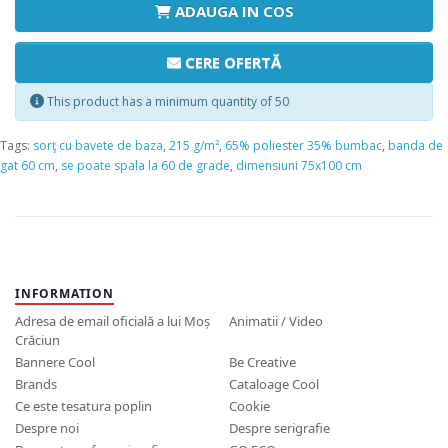
ADAUGA IN COS
CERE OFERTĂ
This product has a minimum quantity of 50
Tags:
sorţ cu bavete de baza
,
215 g/m²
,
65% poliester 35% bumbac
,
banda de
gat 60 cm
,
se poate spala la 60 de grade
,
dimensiuni 75x100 cm
INFORMATION
Adresa de email oficială a lui Moș
Animatii / Video
Crăciun
Bannere Cool
Be Creative
Brands
Cataloage Cool
Ce este tesatura poplin
Cookie
Despre noi
Despre serigrafie